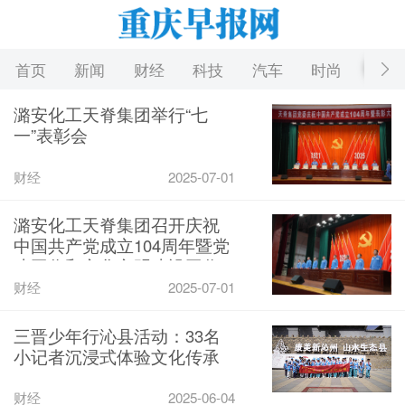
首页
新闻
财经
科技
汽车
时尚
游戏
潞安化工天脊集团举行“七
一”表彰会
财经
2025-07-01
潞安化工天脊集团召开庆祝
中国共产党成立104周年暨党
建工作和文化文明建设工作
表彰大会
财经
2025-07-01
三晋少年行沁县活动：33名
小记者沉浸式体验文化传承
财经
2025-06-04