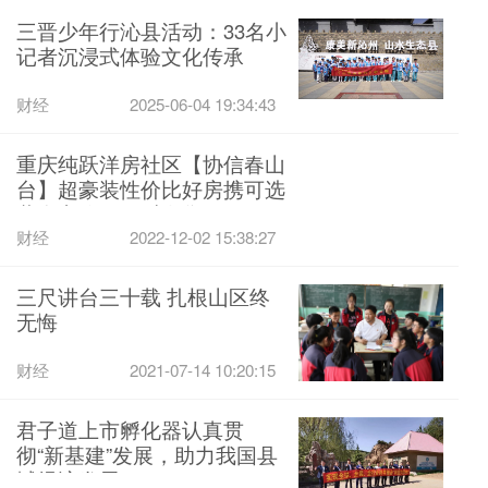
三晋少年行沁县活动：33名小
记者沉浸式体验文化传承
财经
2025-06-04 19:34:43
重庆纯跃洋房社区【协信春山
台】超豪装性价比好房携可选
黄金车位，限时发售！
财经
2022-12-02 15:38:27
三尺讲台三十载 扎根山区终
无悔
财经
2021-07-14 10:20:15
君子道上市孵化器认真贯
彻“新基建”发展，助力我国县
域经济发展